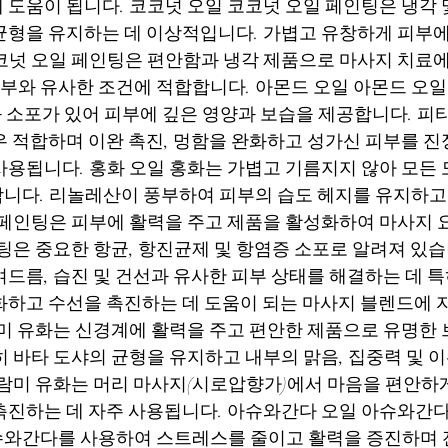
 도움이 됩니다. 코코넛 오일 코코넛 오일 페인팅은 냉각 
균형을 유지하는 데 이상적입니다. 가볍고 유창하게 피부
코넛 오일 페인팅은 편안함과 냉각 제품으로 마사지 치료에
 피부와 유사한 조건에 적합합니다. 아몬드 오일 아몬드 오
화 소포가 있어 피부에 깊은 영양과 보습을 제공합니다. 피타
우 적합하며 이완 촉진, 멍함을 완화하고 성가신 피부를 진
용됩니다. 홍화 오일 홍화는 가볍고 기름지지 않아 모든 도
니다. 리놀레산이 풍부하여 피부의 습도 헤지를 유지하고
 페인팅은 피부에 활력을 주고 제품을 활성화하여 마사지 
팅은 중요한 항균, 항진균제 및 항염증 소포로 알려져 있습
드름, 습진 및 건선과 유사한 피부 상태를 해결하는 데 특
화하고 수선을 촉진하는 데 도움이 되는 마사지 블렌드에 
람미 유화는 신경계에 활력을 주고 편안한 제품으로 유명한
히 바타 도샤의 균형을 유지하고 내부의 맑음, 집중력 및 
브람미 유화는 머리 마사지(시로압향가)에서 마음을 편안하
촉진하는 데 자주 사용됩니다. 아슈와간다 오일 아슈와간다
슈와간다를 사용하여 스트레스를 줄이고 활력을 증진하며 