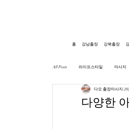
홈
강남출장
강북출장
All Posts
라이프스타일
마사지
다오 출장마사지
20
다양한 