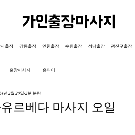
가인출장마사지
강서출장
강동출장
인천출장
수원출장
성남출장
광진구출장
출장마사지
홈타이
24년 2월 20일
2분 분량
아유르베다 마사지 오일