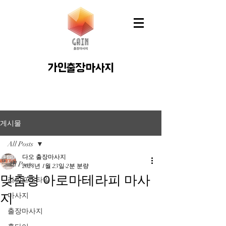
가인출장마사지
게시물
All Posts
다오 출장마사지
All Posts
2024년 1월 23일
2분 분량
맞춤형 아로마테라피 마사
라이프스타일
지
마사지
출장마사지