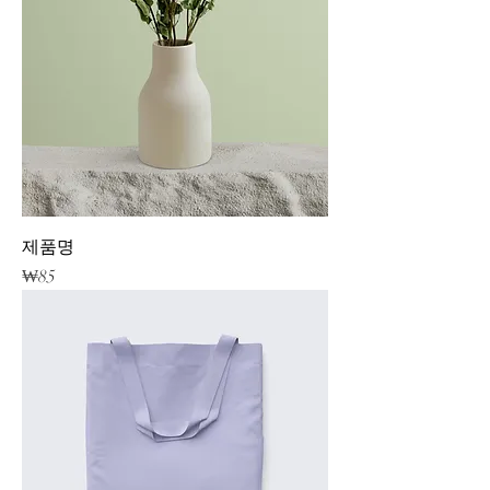
제품명
가격
₩85