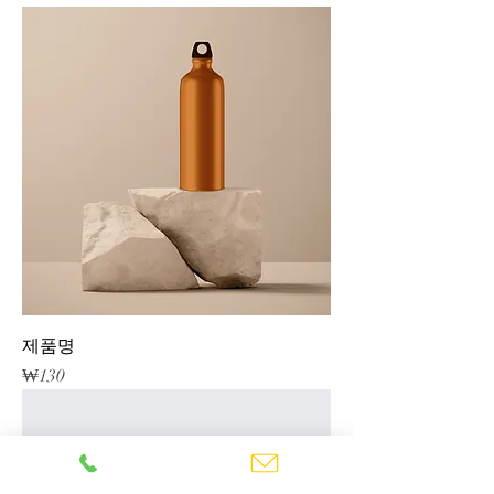
제품명
가격
₩130