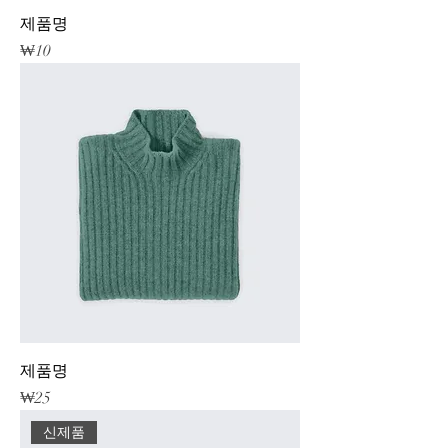
제품명
가격
₩10
제품명
가격
₩25
신제품