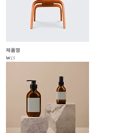
제품명
가격
₩15